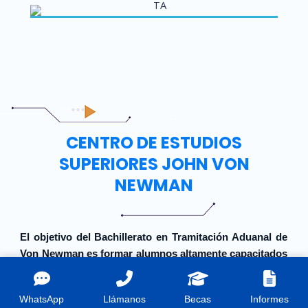
CENTRO DE ESTUDIOS
SUPERIORES JOHN VON
NEWMAN
El objetivo del Bachillerato en Tramitación Aduanal de
Von Newman es formar alumnos altamente capacitados
y comprometidos con la precisión, la ética profesional y
el cumplimiento de las normativas aduaneras. A lo
WhatsApp
Llámanos
Becas
Informes
largo del programa, se busca proporcionar a los