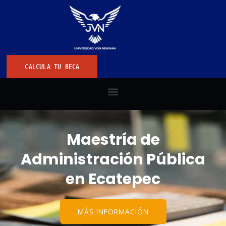
CALCULA TU BECA
Maestría de
Administración Pública
en Ecatepec
MÁS INFORMACIÓN