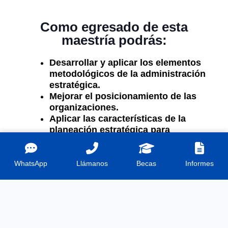
Como egresado de esta
maestría podrás:
Desarrollar y aplicar los elementos
metodológicos de la administración
estratégica.
Mejorar el posicionamiento de las
organizaciones.
Aplicar las características de la
planeación estratégica para
formular proyectos competitivos.
Conocer los conceptos y estilos de
liderazgo con el fin de mejorar su
WhatsApp
Llámanos
Becas
Informes
capacidad gerencia.
Generar un entorno de utilidad para
la empresa.
Generar un propósito empresarial y
emprender un negocio.