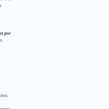
o
os por
os
s
ceso,
dernas