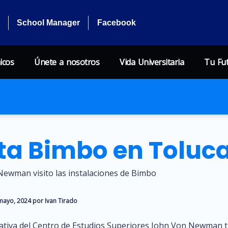
School Manager
Facebook
icos
Únete a nosotros
Vida Universitaria
Tu Fu
nta Bimbo en Toluc
ewman visito las instalaciones de Bimbo
mayo, 2024 por Ivan Tirado
cativa del Centro de Estudios Superiores John Von Newman t