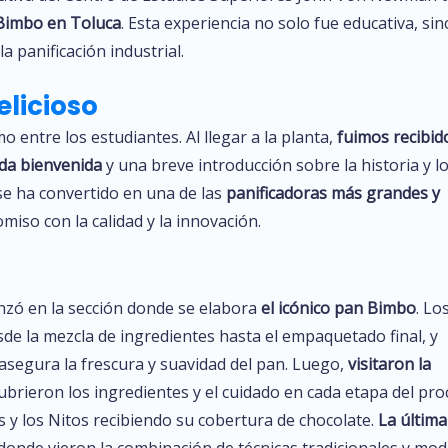
 Bimbo en Toluca
. Esta experiencia no solo fue educativa, sin
 panificación industrial.
elicioso
o entre los estudiantes. Al llegar a la planta,
fuimos recibid
ida bienvenida
y una breve introducción sobre la historia y l
se ha convertido en una de las
panificadoras más grandes y
miso con la calidad y la innovación.
zó en la sección donde se elabora
el icónico pan Bimbo
. Lo
de la mezcla de ingredientes hasta el empaquetado final, y
asegura la frescura y suavidad del pan. Luego,
visitaron la
ubrieron los ingredientes y el cuidado en cada etapa del pro
s y los Nitos recibiendo su cobertura de chocolate.
La última
 donde vieron la combinación de técnicas tradicionales y mo