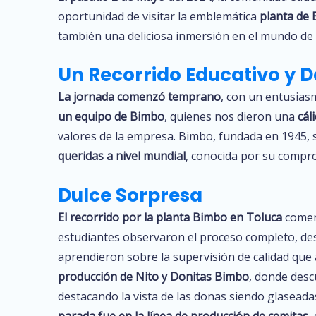
oportunidad de visitar la emblemática
planta de
también una deliciosa inmersión en el mundo de la
Un Recorrido Educativo y D
La jornada comenzó temprano
, con un entusiasm
un equipo de Bimbo
, quienes nos dieron una
cál
valores de la empresa. Bimbo, fundada en 1945, 
queridas a nivel mundial
, conocida por su compro
Dulce Sorpresa
El recorrido por la planta Bimbo en Toluca
comen
estudiantes observaron el proceso completo, des
aprendieron sobre la supervisión de calidad que 
producción de Nito y Donitas Bimbo
, donde desc
destacando la vista de las donas siendo glaseada
parada fue en la línea de producción de cemitas
,