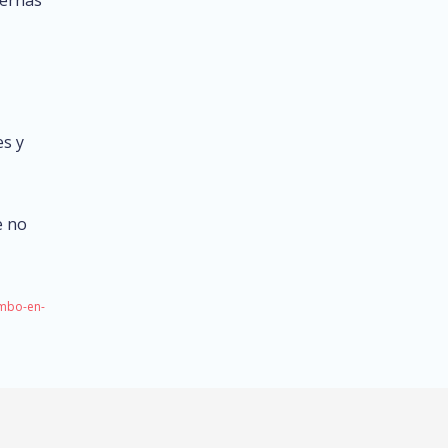
es y
e no
imbo-en-